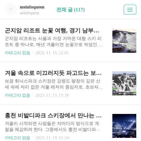
meinfoqueen
전체 글 (117)
meinfoqueen
곤지암 리조트 눈꽃 여행, 경기 남부에서 만나는 겨울 산의 고요와 설경의 아름다움
곤지암 리조트는 서울과 가장 가까운 대형 스키 리
조트 중 하나로, 매년 겨울이면 눈꽃으로 뒤덮인 산
자락과 잘 정돈된 슬로프가 조화를 이루며 특별한
카테고리 없음
2025. 11. 15. 22:01
여행 경험을 선사한다. 이곳은 단순히 스키를 즐기
는 공간을 넘어, 도시 근교에서 사계절을 온전히 체
감할 수 있는 복합 힐링 공간으로 자리 잡았다. 겨
겨울 속으로 미끄러지듯 파고드는 보광 휘닉스파크 스키장의 매력과 설경 여행의 깊이
울철에는 설경을 따라 걷기 좋은 산책로, 따뜻한 온
돌형 라운지, 가족 단위 여행객을 고려한 편의시설
보광 휘닉스파크 스키장은 강원도 평창의 깊은 산
등이 체계적으로 갖춰져 있어 누구나 편안하게 머
세 속에 자리 잡은 겨울 레저의 중심지로, 초보자부
물 수 있다. 특히 눈이 쌓인 새벽의 리조트 풍경은
터 전문가까지 폭넓은 스키어들을 만족시키는 다
카테고리 없음
2025. 11. 15. 15:38
고요함을 품고 있어, 분주한 일상에서 벗어나 겨울
양한 슬로프 구성과 탁월한 설질로 유명합니다. 차
의 온도를 온전하게 느끼고 싶은 이들에게 최적의
갑고 맑은 겨울 공기, 새하얀 설경을 가득 머금은
휴식이 된다. 이번 글에서는 곤지암 리조트에서 경
산의 능선, 그리고 야간 스키로 이어지는 빛의 리듬
홍천 비발디파크 스키장에서 만나는 겨울의 속도와 설원의 자유로움
험할 수 있는 눈꽃 여행의 매력을 다양한 관점에서
까지 — 휘닉스파크는 단순한 스키 리조트를 넘어
자세히 풀어낸다.도시와 ..
겨울에만 경험할 수 있는 감각적 여행지로 자리매
겨울이 시작되면 사람들은 저마다의 방식으로 계
김해 왔습니다. 특히 평창 특유의 건조하고 차가운
절을 체감하려 한다. 그중에서도 홍천 비발디파크
기후가 만들어내는 보송한 설질은 매 시즌 많은 스
스키장은 ‘겨울의 본질’을 가장 직접적으로 느낄
카테고리 없음
2025. 11. 15. 11:34
키 애호가들의 발길을 부르고, 가족 단위 여행객에