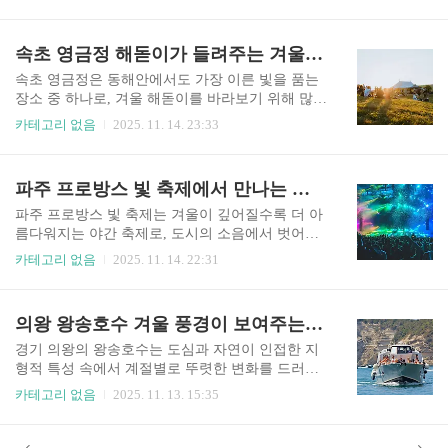
수 있는 공간으로 손꼽힌다. 설원을 가르며 내려오
게도 편안한 휴식과 활력을 동시에 제공하는 복합
는 속도의 짜릿함, 하얀 산자락 위에서 피어나는 에
레저 공간으로 기능합니다. 이 글에서는 겨울 여행
너지, 그리고 도시를 벗어나 자연의 숨결을 그대로
속초 영금정 해돋이가 들려주는 겨울 동해의 깊은 울림과 아침의 숨결
지로서 휘닉스파크가 가진 매력과 가치, 현장에서
만나는 순간들은 일상의 무게를 잠시 내려두게 한
느낄 수 있는 감정적 경험, 그리고 ..
다. 초보자부터 전문가까지 누구든 부담 없이 즐길
속초 영금정은 동해안에서도 가장 이른 빛을 품는
수 있는 다양한 슬로프 구성이 매력으로 다가오며,
장소 중 하나로, 겨울 해돋이를 바라보기 위해 많은
가족 단위의 여행객이든 혼자만의 겨울 시간을 찾
이들이 발걸음을 옮긴다. 차가운 공기를 가르며 파
카테고리 없음
2025. 11. 14. 23:33
는 여행객이든 모두에게 ‘겨울다운 겨울’을 선물한
도는 끊임없이 암석을 두드리고, 그 위로 여명이 조
다. 스키뿐 아니라 스노보드, 눈썰매, 숲 산책 등 다
금씩 번져나가면 세상은 서서히 붉은색으로 물든
양한 경험이 가능해 단순한 레저 공간을 넘어 계절
다. 이곳에서 해돋이를 마주하는 경험은 단순한 풍
파주 프로방스 빛 축제에서 만나는 겨울밤의 따뜻한 환상과 여행자의 감성 기록
의 풍경을 온전히 만날 수 있는 종합 겨울 여행지로
경 감상에 그치지 않고, 하루의 시작이 지닌 의미를
자리 잡았다.설원이 열어주는..
깊게 되새기도록 만든다. 영금정 앞바다는 검푸른
파주 프로방스 빛 축제는 겨울이 깊어질수록 더 아
물결로 가득하지만, 태양이 떠오르는 순간 모든 빛
름다워지는 야간 축제로, 도시의 소음에서 벗어나
은 금빛으로 변화하며 주변 풍경을 완전히 바꾸어
자연과 예술 조명이 어우러진 감성적인 공간을 선
카테고리 없음
2025. 11. 14. 22:31
놓는다. 오래된 정자와 바위, 파도 소리, 해풍이 함
사한다. 이곳은 화려한 빛 장식만이 아니라, 골목
께 만들어내는 새벽의 분위기는 속초라는 도시의
곳곳에 숨어 있는 작은 상점들, 조용한 음악이 흐르
리듬과 맞물리며 여행자들의 마음에 강렬한 인상
는 카페, 그리고 프랑스 남부의 마을을 연상시키는
의왕 왕송호수 겨울 풍경이 보여주는 도심형 호수
을 남긴다. 이 글은 겨울 속초 영금정 해돋이가 가
건축이 서로 어우러져 하나의 거대한 야경 작품처
진 자연의 아름다움과 그 안에 ..
럼 완성되는 곳이다. 방문객들은 조명 아래 펼쳐지
경기 의왕의 왕송호수는 도심과 자연이 인접한 지
는 풍경을 바라보며 잠시 자신의 일상을 내려놓고
형적 특성 속에서 계절별로 뚜렷한 변화를 드러내
마음의 온도를 되찾는다. 특히 겨울철에는 별빛과
는 호수이며, 겨울이 되면 바람의 흐름·수면의 결
카테고리 없음
2025. 11. 13. 15:35
조명이 서로 반사되어 도로와 건물 벽면까지 따뜻
빙·수변 생태계의 정적·철새 이동의 변화 등이 복
한 색감으로 물들며, 마치 낯선 도시를 여행하는 듯
합적으로 작용하며 도시형 겨울 호수만의 서정적
한 기분까지 선사한다. 이 글은 파주 프로방스 빛
분위기를 조성한다. 왕송호수는 겨울철 낮은 기온