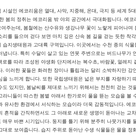
시설인 에코리움은 열대, 사막, 지중해, 온대, 극지 등 세계 5
정한 봄의 정취는 에코리움 밖 야외 공간에서 극대화됩니다. 에
여주는데, 봄철에는 산수유와 생강나무 꽃이 노랗게 피어나며 
리를 들으며 걷다 보면 마치 깊은 산속 봄 길을 걷는 듯한 착각
 습지생태원과 고대륙 구역입니다. 이곳에서는 수천 종의 식물
러냅니다. 특히 수달이 살고 있는 연못 주변으로는 버드나무가 
책로를 따라 조성된 야생화 단지에서는 복수초, 바람꽃, 얼레지
다. 이러한 꽃들은 화려한 장미나 튤립과는 달리 소박하지만 강
심을 느끼게 합니다. 또한 국립생태원은 넓은 부지를 자랑하기 
수도 있지만, 봄날씨를 제대로 느끼기 위해서는 천천히 걷는 것을
고라니들이 따스한 봄볕 아래서 한가로이 풀을 뜯는 모습을 볼 수
과 유사한 환경에서 서식하는 모습이라 더욱 감동적입니다. 에
의 흔적을 간직하면서도 그 아래로 새로운 생명이 돋아나는 교차
 매우 바쁜 시기입니다. 둥지를 틀기 위해 분주히 나뭇가지를 
그대로 보여줍니다. 습지 주위로 돋아난 수생 식물들은 물을 정